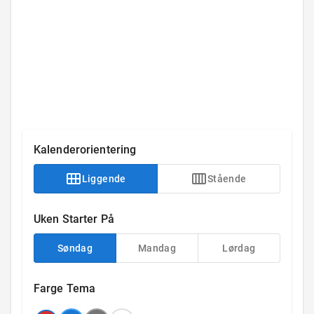
Kalenderorientering
Liggende
Stående
Uken Starter På
Søndag
Mandag
Lørdag
Farge Tema