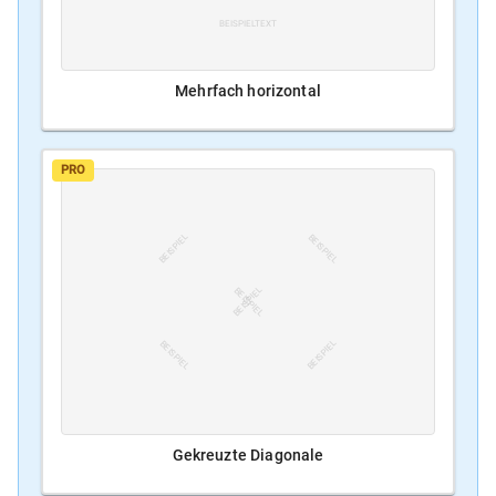
BEISPIELTEXT
Mehrfach horizontal
PRO
BEISPIEL
BEISPIEL
BEISPIEL
BEISPIEL
BEISPIEL
BEISPIEL
Gekreuzte Diagonale