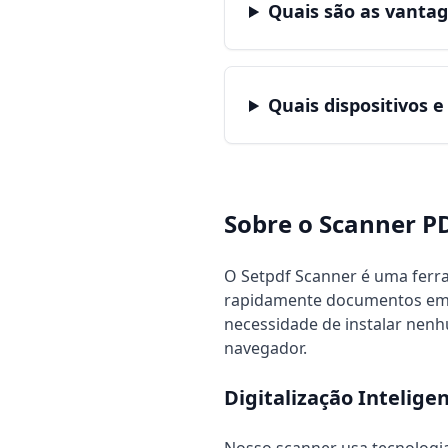
Quais são as vanta
Quais dispositivos 
Sobre o Scanner P
PDF Scanner Keywords
pdf scanner online, scan to pdf, document s
O Setpdf Scanner é uma ferra
rapidamente documentos em pap
necessidade de instalar nenhu
navegador.
Digitalização Intelig