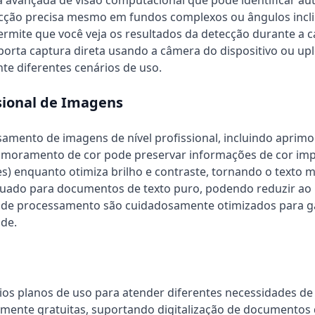
 avançada de visão computacional que pode identificar au
ção precisa mesmo em fundos complexos ou ângulos incli
ermite que você veja os resultados da detecção durante a 
Suporta captura direta usando a câmera do dispositivo ou u
te diferentes cenários de uso.
sional de Imagens
essamento de imagens de nível profissional, incluindo apri
rimoramento de cor pode preservar informações de cor i
es) enquanto otimiza brilho e contraste, tornando o texto 
quado para documentos de texto puro, podendo reduzir a
 de processamento são cuidadosamente otimizados para gar
de.
ios planos de uso para atender diferentes necessidades de 
amente gratuitas, suportando digitalização de documentos 