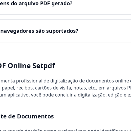
gens do arquivo PDF gerado?
e navegadores são suportados?
DF Online Setpdf
canner, image to pdf, photo to pdf, scan documents to pdf, 
menta profissional de digitalização de documentos online 
el, recibos, cartões de visita, notas, etc., em arquivos P
m aplicativo, você pode concluir a digitalização, edição e
ente de Documentos