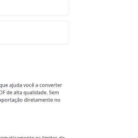
free pdf scanner, mobile scanner, camera scanner, online d
que ajuda você a converter
DF de alta qualidade. Sem
 exportação diretamente no