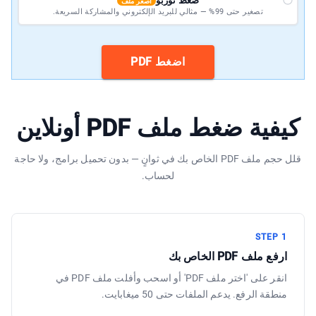
ضغط توربو
أصغر ملف
تصغير حتى 99% — مثالي للبريد الإلكتروني والمشاركة السريعة.
اضغط PDF
كيفية ضغط ملف PDF أونلاين
قلل حجم ملف PDF الخاص بك في ثوانٍ — بدون تحميل برامج، ولا حاجة
لحساب.
STEP
1
ارفع ملف PDF الخاص بك
انقر على 'اختر ملف PDF' أو اسحب وأفلت ملف PDF في
منطقة الرفع. يدعم الملفات حتى 50 ميغابايت.