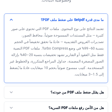
وخصوصية البيانات.
ما مدى قدرة Setpdf على ضغط ملف PDF؟
تعتمد النتائج على نوع المحتوى. ملفات PDF التي تحتوي على صور
كثيرة — مثل المستندات الممسوحة ضوئياً، محافظ الصور،
تصديرات العروض التقديمية — عادةً ما تحقق تخفيضاً في الحجم
بنسبة 60–99% في وضع Turbo Compress. ملفات PDF النصية
فقط مثل العقود أو التقارير تشهد تخفيضات بنسبة 20–40% بإزالة
الصور المصغرة المضمنة، جداول المراجع المتكررة، والخطوط غير
المستخدمة. كتيب ممسوح ضوئياً بحجم 10 ميغابايت عادةً ما يُضغط
إلى 1.5–3 ميغابايت.
هل يقلل ضغط ملف PDF من جودته؟
هل من الآمن رفع ملفات PDF السرية؟