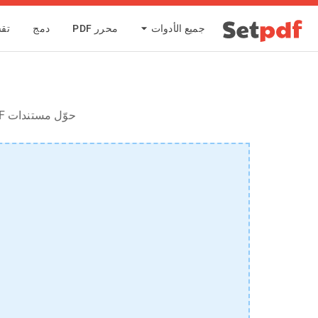
جميع الأدوات
محرر PDF
دمج
تق
حوّل مستندات PDF فورًا إلى عروض PowerPoint قابلة للتعديل (PPTX) مجانًا، بدون تسجيل أو تثبيت.