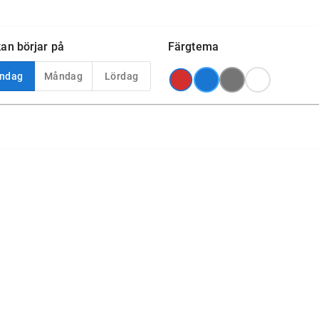
an börjar på
Färgtema
ndag
Måndag
Lördag