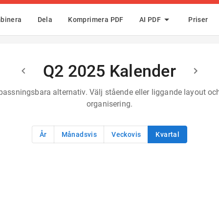
binera
Dela
Komprimera PDF
AI PDF
Priser
Q2 2025 Kalender
assningsbara alternativ. Välj stående eller liggande layout och
organisering.
År
Månadsvis
Veckovis
Kvartal