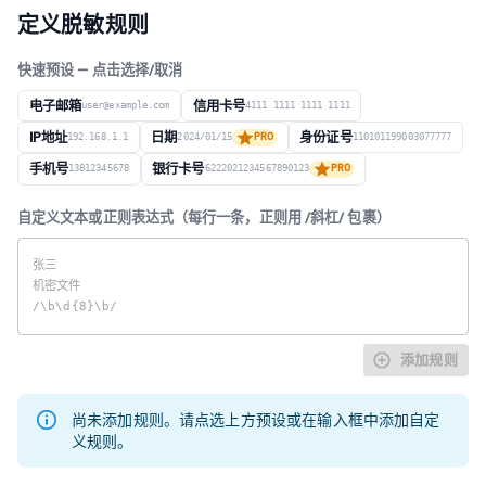
定义脱敏规则
快速预设 — 点击选择/取消
电子邮箱
信用卡号
user@example.com
4111 1111 1111 1111
IP地址
日期
身份证号
192.168.1.1
2024/01/15
PRO
110101199003077777
手机号
银行卡号
13812345678
6222021234567890123
PRO
自定义文本或正则表达式（每行一条，正则用 /斜杠/ 包裹）
添加规则
尚未添加规则。请点选上方预设或在输入框中添加自定
义规则。